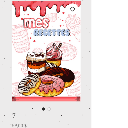
7
Prix
59,00 $