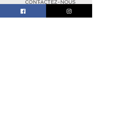
CONTACTEZ-NOUS
À PROPOS
ABONNEZ-VOUS À
L'INFOLETTRE
Subscribe Now