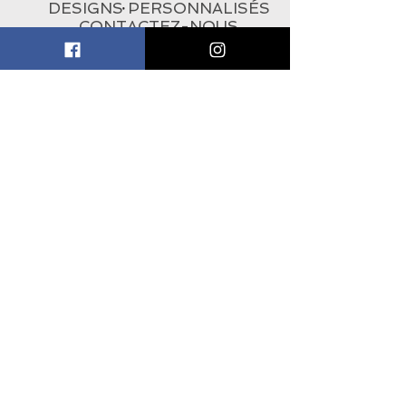
DESIGNS PERSONNALISÉS
CONTACTEZ-NOUS
À PROPOS
ABONNEZ-VOUS À
L'INFOLETTRE
Subscribe Now