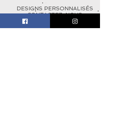
DESIGNS PERSONNALISÉS
CONTACTEZ-NOUS
À PROPOS
ABONNEZ-VOUS À
L'INFOLETTRE
Subscribe Now