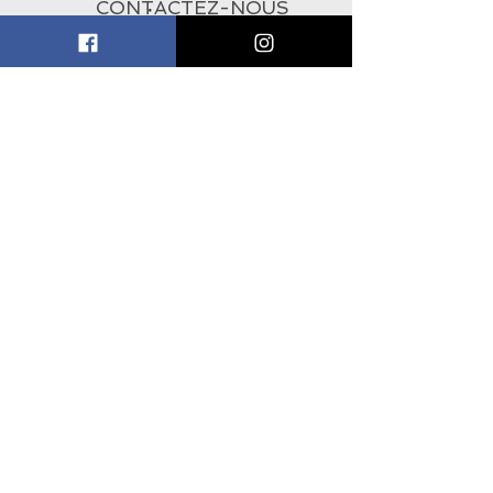
CONTACTEZ-NOUS
À PROPOS
ABONNEZ-VOUS À
L'INFOLETTRE
Subscribe Now