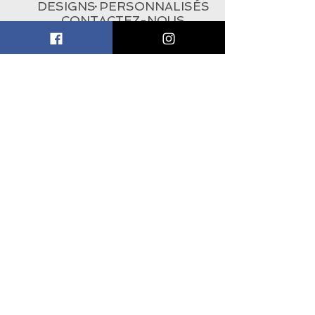
DESIGNS PERSONNALISÉS
CONTACTEZ-NOUS
À PROPOS
ABONNEZ-VOUS À
L'INFOLETTRE
Subscribe Now