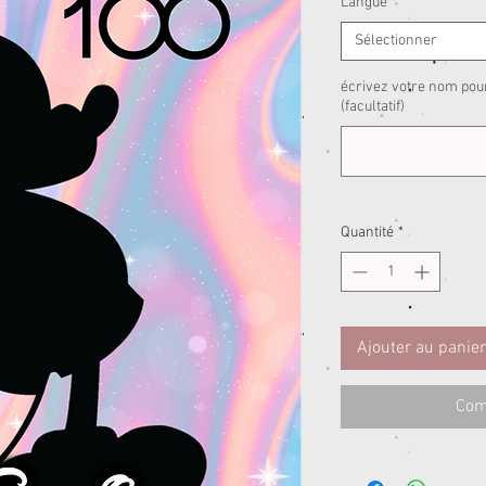
Langue
*
Sélectionner
écrivez votre nom pou
(facultatif)
Quantité
*
Ajouter au panier
Com