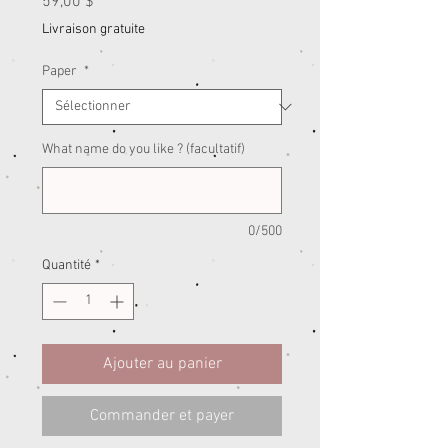
Prix
59,00 $
Livraison gratuite
Paper
*
What name do you like ? (facultatif)
0/500
Quantité
*
Ajouter au panier
Commander et payer