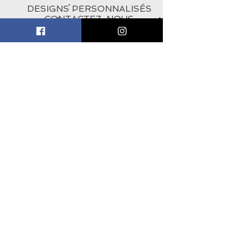
DESIGNS PERSONNALISÉS
CONTACTEZ-NOUS
À PROPOS
ABONNEZ-VOUS À
L'INFOLETTRE
Subscribe Now