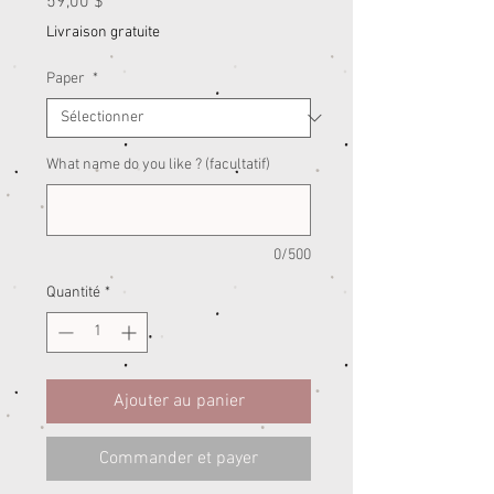
Prix
59,00 $
Livraison gratuite
Paper
*
What name do you like ? (facultatif)
0/500
Quantité
*
Ajouter au panier
Commander et payer