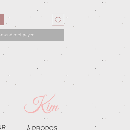
mander et payer
UR
À PROPOS